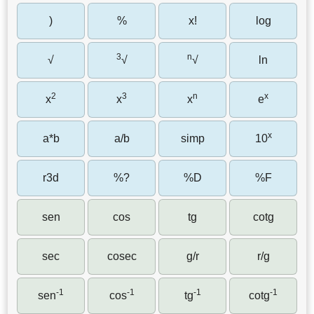
)
%
x!
log
3
n
√
√
√
ln
2
3
n
x
x
x
x
e
x
a*b
a/b
simp
10
r3d
%?
%D
%F
sen
cos
tg
cotg
sec
cosec
g/r
r/g
-1
-1
-1
-1
sen
cos
tg
cotg