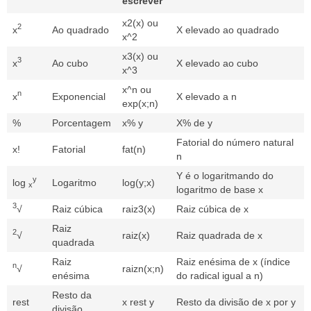
escrever
x2(x) ou
2
x
Ao quadrado
X elevado ao quadrado
x^2
x3(x) ou
3
x
Ao cubo
X elevado ao cubo
x^3
x^n ou
n
x
Exponencial
X elevado a n
exp(x;n)
%
Porcentagem
x% y
X% de y
Fatorial do número natural
x!
Fatorial
fat(n)
n
Y é o logaritmando do
y
log
Logaritmo
log(y;x)
x
logaritmo de base x
3
√
Raiz cúbica
raiz3(x)
Raiz cúbica de x
Raiz
2
√
raiz(x)
Raiz quadrada de x
quadrada
Raiz
Raiz enésima de x (índice
n
√
raizn(x;n)
enésima
do radical igual a n)
Resto da
rest
x rest y
Resto da divisão de x por y
divisão