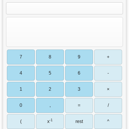
7
8
9
+
4
5
6
-
1
2
3
×
0
,
=
/
-1
(
x
rest
^