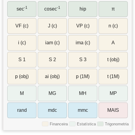
-1
-1
sec
cosec
hip
π
VF (c)
J (c)
VP (c)
n (c)
i (c)
iam (c)
ima (c)
A
S 1
S 2
S 3
t (obj)
p (obj)
ai (obj)
p (1M)
t (1M)
M
MG
MH
MP
rand
mdc
mmc
MAIS
Financeira
Estatística
Trigonometria