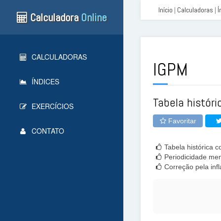
Início
|
Calculadoras
|
Í
Calculadora
Online
CALCULADORAS
IGPM
ÍNDICES
Tabela histór
EXERCÍCIOS
Favoritar
CONTATO
Tabela histórica 
Periodicidade men
Correção pela infl