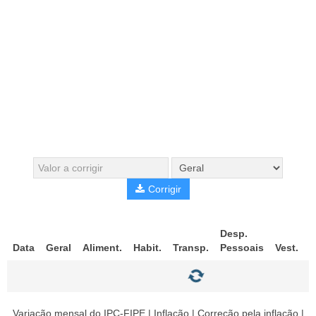
Corrigir
Desp.
Data
Geral
Aliment.
Habit.
Transp.
Pessoais
Vest.
S
Variação mensal do IPC-FIPE | Inflação | Correção pela inflação |