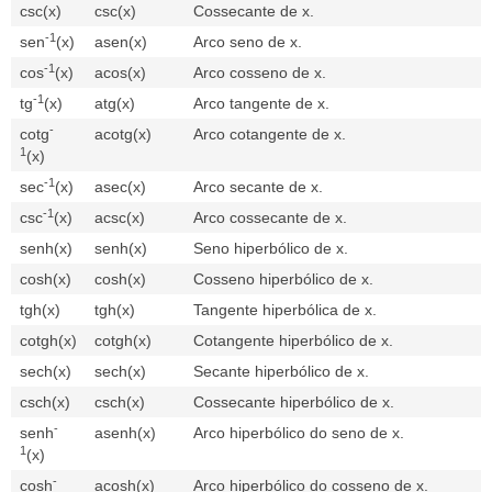
csc(x)
csc(x)
Cossecante de x.
-1
sen
(x)
asen(x)
Arco seno de x.
-1
cos
(x)
acos(x)
Arco cosseno de x.
-1
tg
(x)
atg(x)
Arco tangente de x.
-
cotg
acotg(x)
Arco cotangente de x.
1
(x)
-1
sec
(x)
asec(x)
Arco secante de x.
-1
csc
(x)
acsc(x)
Arco cossecante de x.
senh(x)
senh(x)
Seno hiperbólico de x.
cosh(x)
cosh(x)
Cosseno hiperbólico de x.
tgh(x)
tgh(x)
Tangente hiperbólica de x.
cotgh(x)
cotgh(x)
Cotangente hiperbólico de x.
sech(x)
sech(x)
Secante hiperbólico de x.
csch(x)
csch(x)
Cossecante hiperbólico de x.
-
senh
asenh(x)
Arco hiperbólico do seno de x.
1
(x)
-
cosh
acosh(x)
Arco hiperbólico do cosseno de x.