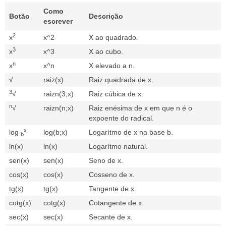
Como
Botão
Descrição
escrever
2
x
x^2
X ao quadrado.
3
x
x^3
X ao cubo.
n
x
x^n
X elevado a n.
√
raiz(x)
Raiz quadrada de x.
3
√
raizn(3;x)
Raiz cúbica de x.
n
√
raizn(n;x)
Raiz enésima de x em que n é o
expoente do radical.
x
log
log(b;x)
Logarítmo de x na base b.
b
ln(x)
ln(x)
Logarítmo natural.
sen(x)
sen(x)
Seno de x.
cos(x)
cos(x)
Cosseno de x.
tg(x)
tg(x)
Tangente de x.
cotg(x)
cotg(x)
Cotangente de x.
sec(x)
sec(x)
Secante de x.