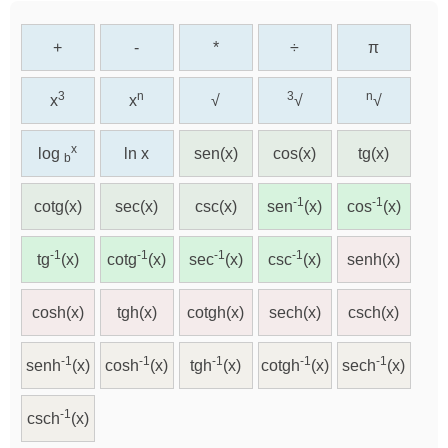
+
-
*
÷
π
3
n
3
n
x
x
√
√
√
x
log
ln x
sen(x)
cos(x)
tg(x)
b
-1
-1
cotg(x)
sec(x)
csc(x)
sen
(x)
cos
(x)
-1
-1
-1
-1
tg
(x)
cotg
(x)
sec
(x)
csc
(x)
senh(x)
cosh(x)
tgh(x)
cotgh(x)
sech(x)
csch(x)
-1
-1
-1
-1
-1
senh
(x)
cosh
(x)
tgh
(x)
cotgh
(x)
sech
(x)
-1
csch
(x)