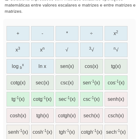
matemáticas entre valores escalares e matrizes e entre matrizes e
matrizes.
2
+
-
*
÷
x
3
n
3
n
x
x
√
√
√
x
log
ln x
sen(x)
cos(x)
tg(x)
b
-1
-1
cotg(x)
sec(x)
csc(x)
sen
(x)
cos
(x)
-1
-1
-1
-1
tg
(x)
cotg
(x)
sec
(x)
csc
(x)
senh(x)
cosh(x)
tgh(x)
cotgh(x)
sech(x)
csch(x)
-1
-1
-1
-1
-1
senh
(x)
cosh
(x)
tgh
(x)
cotgh
(x)
sech
(x)