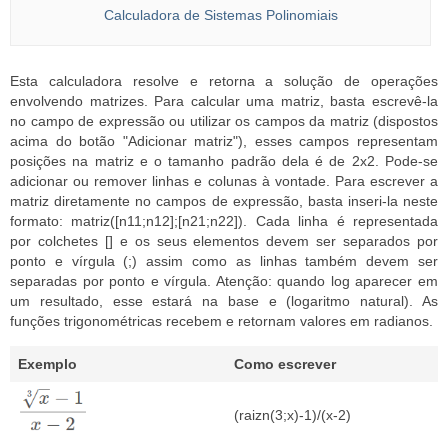
Calculadora de Sistemas Polinomiais
Esta calculadora resolve e retorna a solução de operações
envolvendo matrizes. Para calcular uma matriz, basta escrevê-la
no campo de expressão ou utilizar os campos da matriz (dispostos
acima do botão "Adicionar matriz"), esses campos representam
posições na matriz e o tamanho padrão dela é de 2x2. Pode-se
adicionar ou remover linhas e colunas à vontade. Para escrever a
matriz diretamente no campos de expressão, basta inseri-la neste
formato: matriz([n11;n12];[n21;n22]). Cada linha é representada
por colchetes [] e os seus elementos devem ser separados por
ponto e vírgula (;) assim como as linhas também devem ser
separadas por ponto e vírgula. Atenção: quando log aparecer em
um resultado, esse estará na base e (logaritmo natural). As
funções trigonométricas recebem e retornam valores em radianos.
Exemplo
Como escrever
(raizn(3;x)-1)/(x-2)