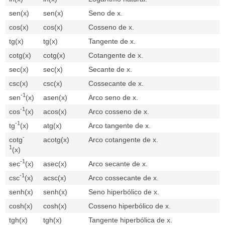
sen(x)
sen(x)
Seno de x.
cos(x)
cos(x)
Cosseno de x.
tg(x)
tg(x)
Tangente de x.
cotg(x)
cotg(x)
Cotangente de x.
sec(x)
sec(x)
Secante de x.
csc(x)
csc(x)
Cossecante de x.
-1
sen
(x)
asen(x)
Arco seno de x.
-1
cos
(x)
acos(x)
Arco cosseno de x.
-1
tg
(x)
atg(x)
Arco tangente de x.
-
cotg
acotg(x)
Arco cotangente de x.
1
(x)
-1
sec
(x)
asec(x)
Arco secante de x.
-1
csc
(x)
acsc(x)
Arco cossecante de x.
senh(x)
senh(x)
Seno hiperbólico de x.
cosh(x)
cosh(x)
Cosseno hiperbólico de x.
tgh(x)
tgh(x)
Tangente hiperbólica de x.