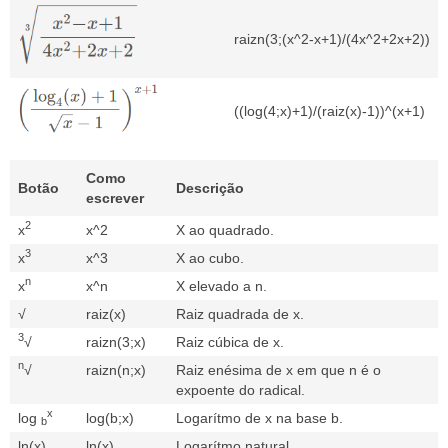
raizn(3;(x^2-x+1)/(4x^2+2x+2))
((log(4;x)+1)/(raiz(x)-1))^(x+1)
Como
Botão
Descrição
escrever
2
x
x^2
X ao quadrado.
3
x
x^3
X ao cubo.
n
x
x^n
X elevado a n.
√
raiz(x)
Raiz quadrada de x.
3
√
raizn(3;x)
Raiz cúbica de x.
n
√
raizn(n;x)
Raiz enésima de x em que n é o
expoente do radical.
x
log
log(b;x)
Logarítmo de x na base b.
b
ln(x)
ln(x)
Logarítmo natural.