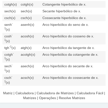
cotgh(x)
cotgh(x)
Cotangente hiperbólico de x.
sech(x)
sech(x)
Secante hiperbólico de x.
csch(x)
csch(x)
Cossecante hiperbólico de x.
-
senh
asenh(x)
Arco hiperbólico do seno de x.
1
(x)
-
cosh
acosh(x)
Arco hiperbólico do cosseno de x.
1
(x)
-1
tgh
(x)
atgh(x)
Arco hiperbólico da tangente de x.
-
cotgh
acotgh(x)
Arco hiperbólico da cotangente de x.
1
(x)
-
sech
asech(x)
Arco hiperbólico do secante de x.
1
(x)
-
csch
acsch(x)
Arco hiperbólico do cossecante de x.
1
(x)
Matriz | Calculadora | Calculadora de Matrizes | Calculadora Fácil |
Matrizes | Operações | Resolve Matrizes