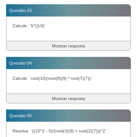
Questão 03
Calcule: `5^(1/4)`
Mostrar resposta
Questão 04
Calcule: `root(10)(root(8)(9) * root(7)(7))`
Mostrar resposta
Questão 05
Resolva: `((10^2 - 5)/(root(3)(9) + root(2)(7)))^2`