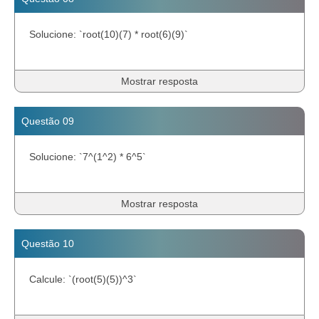
Solucione: `root(10)(7) * root(6)(9)`
Mostrar resposta
Questão 09
Solucione: `7^(1^2) * 6^5`
Mostrar resposta
Questão 10
Calcule: `(root(5)(5))^3`